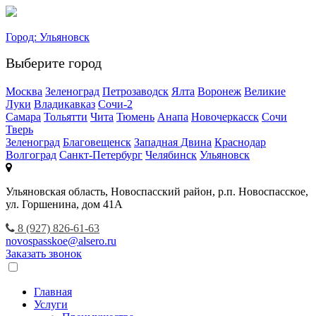
Город:
Ульяновск
Выберите город
Москва
Зеленоград
Петрозаводск
Ялта
Воронеж
Великие
Луки
Владикавказ
Сочи-2
Самара
Тольятти
Чита
Тюмень
Анапа
Новочеркасск
Сочи
Тверь
Зеленоград
Благовещенск
Западная Двина
Краснодар
Волгоград
Санкт-Петербург
Челябинск
Ульяновск
Ульяновская область, Новоспасский район, р.п. Новоспасское,
ул. Горшенина, дом 41А
8 (927) 826-61-63
novospasskoe@alsero.ru
Заказать звонок
Главная
Услуги